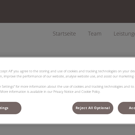
Startseite
Team
Leistun
Accept All” you agree to the storing and use of cookies and tracking technologies on your d
on, improve the performance of our website, analyse website use, and assist our marketing e
Lebenslange Begleitung
ie Settings” for more information about the use of cookies and tracking technologies and to
More information is available in our Privacy Notice and Cookie Policy.
der Geburt bis ins hohe Alter Ihrer Lieb
tings
Reject All Optional
Acc