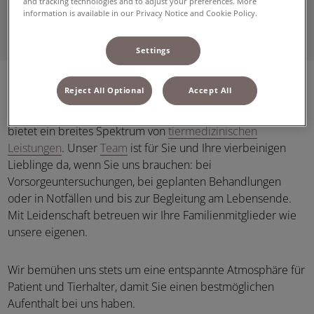
and tracking technologies and to adjust your preferences. More
information is available in our Privacy Notice and Cookie Policy.
Mehr zum Altersvorsorge-Check
Settings
Reject All Optional
Accept All
Das Kleintierzentrum Hermsdorf in Berlin Reinickendorf
bietet ein breites Spektrum von
tiermedizinischen
Leistungen
. Unser
Team
ist für Sie und Ihre vierbeinigen
Lieblinge da, wenn Sie uns brauchen: bei
Vorsorgeuntersuchungen, bei geplanten Behandlungen
oder in Notfällen und bis zur Begleitung am Lebensende.
Mit Leidenschaft betreuen wir Ihre Familienmitglieder wie
unsere eigenen.
Wir bemühen uns stets um eine entspannte Atmosphäre für
Patient und Tierhalter, damit Sie einen bestmöglichen
Aufenthalt bei uns haben.