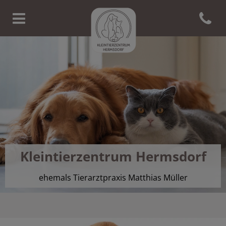
Open co
Homepage Tierarzt Hermsdor
Kleintierzentrum Hermsdorf
ehemals Tierarztpraxis Matthias Müller