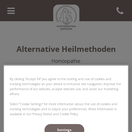
Open con
Homepage Tierarzt Hermsdorf
Alternative Heilmethoden
Homöopathie
By clicking “Accept All” you agree to the storing and use of cookies and
tracking technologies on your device to enhance site navigation, improve the
performance of our website, analyse website use, and assist our marketing
efforts.
In vielen Fällen kann die Anwendung von
Select “Cookie Settings” for more information about the use of cookies and
alternativmedizinischen Heilmethoden wie z.B.
tracking technologies and to adjust your preferences. More information is
Homöopathie sinnvoll sein. Gern beraten wir Sie, welche
available in our Privacy Notice and Cookie Policy.
Therapie zur Genesung Ihres Tieres sinnvoll ist.
Settings