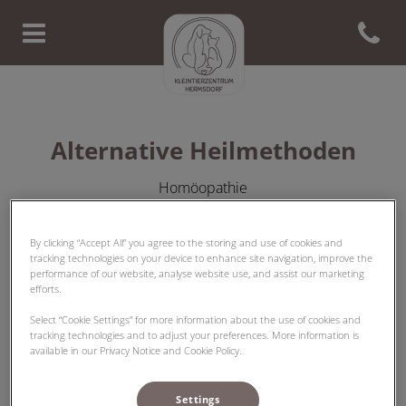
Open con
Homepage Tierarzt Hermsdorf
Alternative Heilmethoden
Homöopathie
By clicking “Accept All” you agree to the storing and use of cookies and
tracking technologies on your device to enhance site navigation, improve the
performance of our website, analyse website use, and assist our marketing
efforts.
In vielen Fällen kann die Anwendung von
Select “Cookie Settings” for more information about the use of cookies and
alternativmedizinischen Heilmethoden wie z.B.
tracking technologies and to adjust your preferences. More information is
Homöopathie sinnvoll sein. Gern beraten wir Sie, welche
available in our Privacy Notice and Cookie Policy.
Therapie zur Genesung Ihres Tieres sinnvoll ist.
Settings