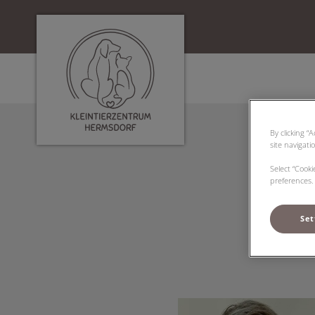
Homepage Tierarzt Hermsdorf
By clicking “
site navigati
Select “Cook
preferences. 
Set