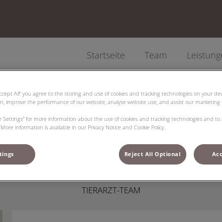
Startseite
Team
Leistun
Accept All” you agree to the storing and use of cookies and tracking technologies on your d
on, improve the performance of our website, analyse website use, and assist our marketing e
ie Settings” for more information about the use of cookies and tracking technologies and to
Mira Rosin
More information is available in our Privacy Notice and Cookie Policy.
tings
Reject All Optional
Acc
TIERARZT-TEAM