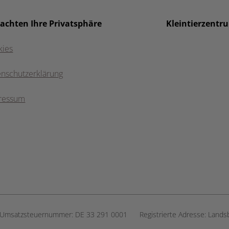
 achten Ihre Privatsphäre
Kleintierzentr
kies
enschutzerklärung
ressum
Umsatzsteuernummer:
DE 33 291 0001
Registrierte Adresse:
Lands