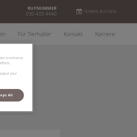
RUFNUMMER
TERMIN BUCHEN
030 403 4440
gen
Für Tierhalter
Kontakt
Karriere
evice to enhance
fforts.
 adjust your
ept All