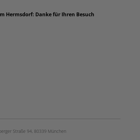
um Hermsdorf: Danke für Ihren Besuch
berger Straße 94, ​80339 München