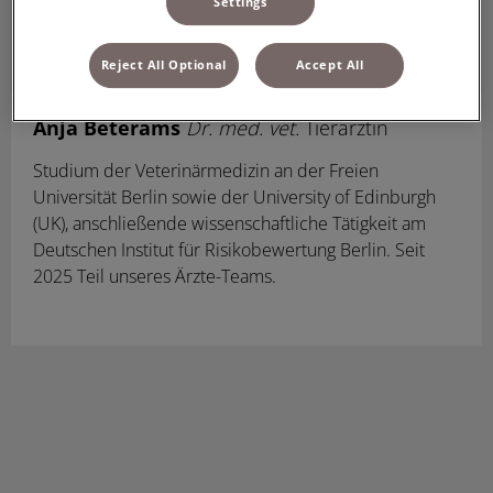
Settings
Reject All Optional
Accept All
Anja Beterams
Dr. med. vet.
Tierärztin
Studium der Veterinärmedizin an der Freien
Universität Berlin sowie der University of Edinburgh
(UK), anschließende wissenschaftliche Tätigkeit am
Deutschen Institut für Risikobewertung Berlin. Seit
2025 Teil unseres Ärzte-Teams.